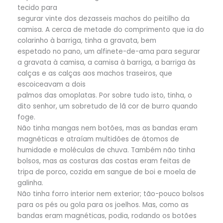
tecido para
segurar vinte dos dezasseis machos do peitilho da
camisa. A cerca de metade do comprimento que ia do
colarinho à barriga, tinha a gravata, bem
espetado no pano, um alfinete-de-ama para segurar
a gravata à camisa, a camisa à barriga, a barriga às
calças e as calças aos machos traseiros, que
escoiceavam a dois
palmos das omoplatas. Por sobre tudo isto, tinha, o
dito senhor, um sobretudo de lã cor de burro quando
foge.
Não tinha mangas nem botões, mas as bandas eram
magnéticas e atraíam multidões de átomos de
humidade e moléculas de chuva. Também não tinha
bolsos, mas as costuras das costas eram feitas de
tripa de porco, cozida em sangue de boi e moela de
galinha.
Não tinha forro interior nem exterior; tão-pouco bolsos
para os pés ou gola para os joelhos. Mas, como as
bandas eram magnéticas, podia, rodando os botões