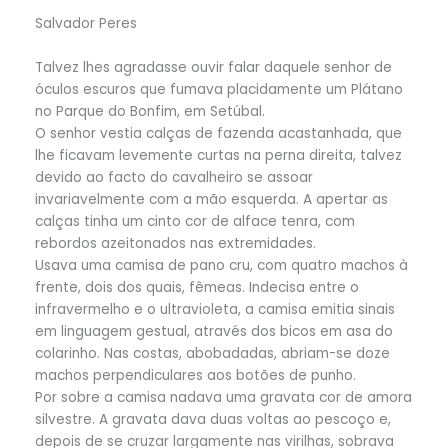
Salvador Peres
Talvez lhes agradasse ouvir falar daquele senhor de
óculos escuros que fumava placidamente um Plátano
no Parque do Bonfim, em Setúbal.
O senhor vestia calças de fazenda acastanhada, que
lhe ficavam levemente curtas na perna direita, talvez
devido ao facto do cavalheiro se assoar
invariavelmente com a mão esquerda. A apertar as
calças tinha um cinto cor de alface tenra, com
rebordos azeitonados nas extremidades.
Usava uma camisa de pano cru, com quatro machos à
frente, dois dos quais, fêmeas. Indecisa entre o
infravermelho e o ultravioleta, a camisa emitia sinais
em linguagem gestual, através dos bicos em asa do
colarinho. Nas costas, abobadadas, abriam-se doze
machos perpendiculares aos botões de punho.
Por sobre a camisa nadava uma gravata cor de amora
silvestre. A gravata dava duas voltas ao pescoço e,
depois de se cruzar largamente nas virilhas, sobrava