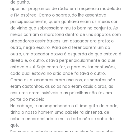
de punho,
apanhar programas de rádio em frequência modelada
e FM estéreo. Como o sobretudo lhe assentava
principescamente, quem ganhava eram as meias cor
de vinho que sobressaíam muito bem no conjunto. As
meias corriam a maratona dentro de uns sapatos com
atacadores assimétricos: um atacador era preto; o
outro, negro escuro. Para se diferenciarem um do
outro, um atacador atava à esquerda do que estava à
direita e, o outro, atava perpendicularmente ao que
estava a sul. Seja como for, e para evitar confusões,
cada qual estava no sítio onde faltava o outro.
Como os atacadores eram escuros, os sapatos não
eram castanhos, as solas não eram azuis claras, as
costuras eram invisíveis e as palmilhas não faziam
parte do modelo.
Na cabeça, e acompanhando o último grito da moda,
tinha o nosso homem uma cabeleira cinzenta, de
cabelo encaracolado e muito farto não se sabe de
quê.
Por sobre o cabelo repousava um chapéu sem abas,